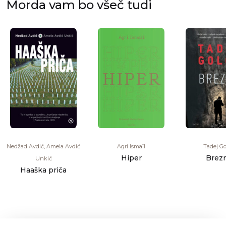
Morda vam bo všeč tudi
Nedžad Avdić, Amela Avdić
Agri Ismaïl
Tadej G
Hiper
Brez
Unkić
Haaška priča