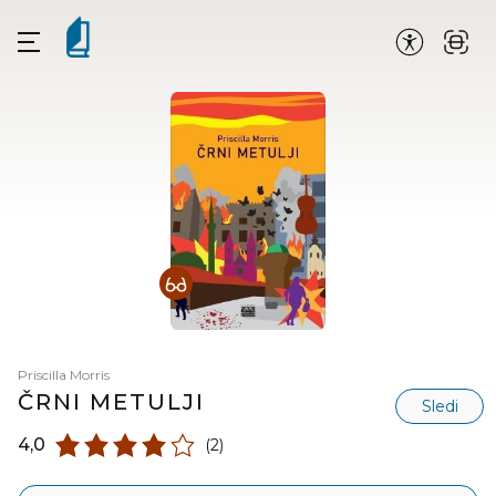
Priscilla Morris
ČRNI METULJI
Sledi
4,0
(2)