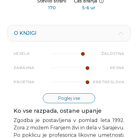
Število strani
Čas branja
170
5-6 ur
O KNJIGI
VESELA
ŽALOSTNA
ZABAVNA
RESNA
PRIJETNA
PRETRESLJIVA
Poglej vse
Ko vse razpada, ostane upanje
Zgodba je postavljena v pomlad leta 1992.
Zora z možem Franjem živi in dela v Sarajevu.
Po poklicu je profesorica likovne umetnosti.