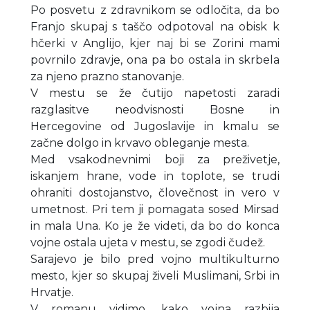
Po posvetu z zdravnikom se odločita, da bo
Franjo skupaj s taščo odpotoval na obisk k
hčerki v Anglijo, kjer naj bi se Zorini mami
povrnilo zdravje, ona pa bo ostala in skrbela
za njeno prazno stanovanje.
V mestu se že čutijo napetosti zaradi
razglasitve neodvisnosti Bosne in
Hercegovine od Jugoslavije in kmalu se
začne dolgo in krvavo obleganje mesta.
Med vsakodnevnimi boji za preživetje,
iskanjem hrane, vode in toplote, se trudi
ohraniti dostojanstvo, človečnost in vero v
umetnost. Pri tem ji pomagata sosed Mirsad
in mala Una. Ko je že videti, da bo do konca
vojne ostala ujeta v mestu, se zgodi čudež.
Sarajevo je bilo pred vojno multikulturno
mesto, kjer so skupaj živeli Muslimani, Srbi in
Hrvatje.
V romanu vidimo, kako vojna razbija