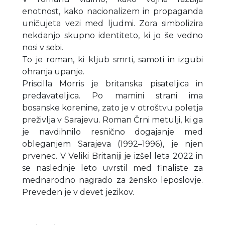
enotnost, kako nacionalizem in propaganda
uničujeta vezi med ljudmi. Zora simbolizira
nekdanjo skupno identiteto, ki jo še vedno
nosi v sebi.
To je roman, ki kljub smrti, samoti in izgubi
ohranja upanje.
Priscilla Morris je britanska pisateljica in
predavateljica. Po mamini strani ima
bosanske korenine, zato je v otroštvu poletja
preživlja v Sarajevu. Roman Črni metulji, ki ga
je navdihnilo resnično dogajanje med
obleganjem Sarajeva (1992–1996), je njen
prvenec. V Veliki Britaniji je izšel leta 2022 in
se naslednje leto uvrstil med finaliste za
mednarodno nagrado za žensko leposlovje.
Preveden je v devet jezikov.