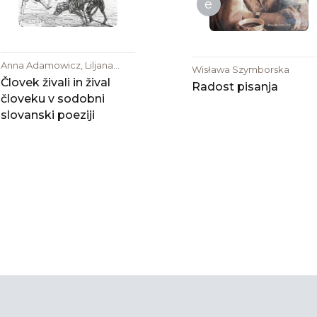
e
Anna Adamowicz, Liljana
Wisława Szymborska
Dirjan, Mila Haugová, Igor
Človek živali in žival
Radost pisanja
Isakovski, Ivan Martin Jirous,
človeku v sodobni
Dimitar Kenarov, Oleg
slovanski poeziji
Lišega, Eva Lukáčová, Sibila
Petlevski, Vasko Popa, Jakub
Sajkowski, Wisława
Szymborska