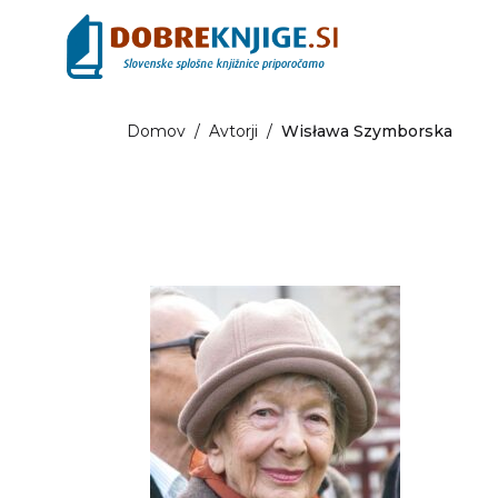
Domov
/
Avtorji
/
Wisława Szymborska