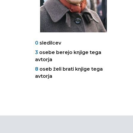
0
sledilcev
3
osebe berejo knjige tega
avtorja
8
oseb želi brati knjige tega
avtorja