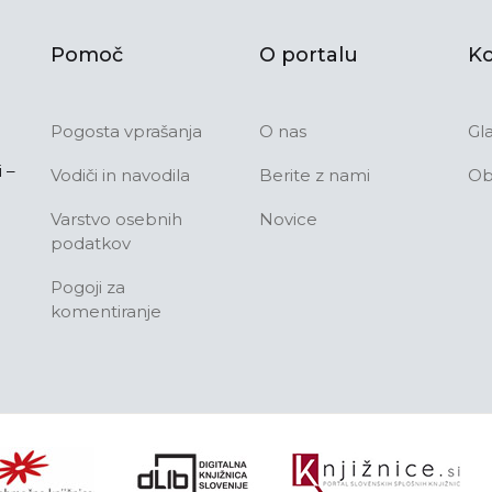
Pomoč
O portalu
Ko
Pogosta vprašanja
O nas
Gl
 –
Vodiči in navodila
Berite z nami
Ob
Varstvo osebnih
Novice
podatkov
Pogoji za
komentiranje