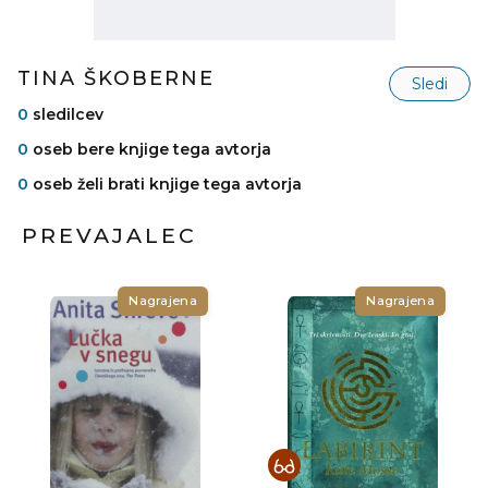
TINA ŠKOBERNE
Sledi
0
sledilcev
0
oseb bere knjige tega avtorja
0
oseb želi brati knjige tega avtorja
PREVAJALEC
Nagrajena
Nagrajena