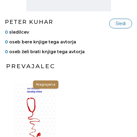
PETER KUHAR
Sledi
0
sledilcev
0
oseb bere knjige tega avtorja
0
oseb želi brati knjige tega avtorja
PREVAJALEC
Nagrajena