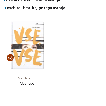
1
oseba bere knjige tega avtorja
9
oseb želi brati knjige tega avtorja
Nicola Yoon
Vse, vse