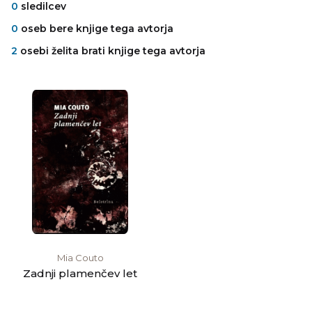
0
sledilcev
0
oseb bere knjige tega avtorja
2
osebi želita brati knjige tega avtorja
Mia Couto
Zadnji plamenčev let