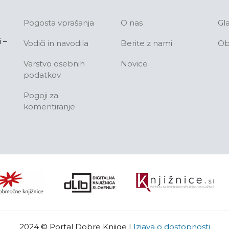
Pogosta vprašanja
O nas
Gl
 –
Vodiči in navodila
Berite z nami
Ob
Varstvo osebnih
Novice
podatkov
Pogoji za
komentiranje
2024 © Portal Dobre Knjige
|
Izjava o dostopnosti