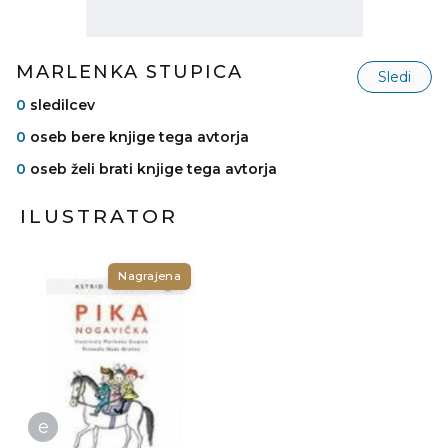
MARLENKA STUPICA
Sledi
0
sledilcev
0
oseb bere knjige tega avtorja
0
oseb želi brati knjige tega avtorja
ILUSTRATOR
Nagrajena
e