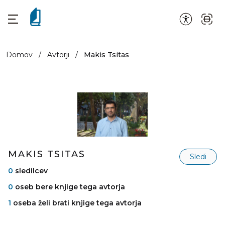
Domov
/
Avtorji
/
Makis Tsitas
MAKIS TSITAS
Sledi
0
sledilcev
0
oseb bere knjige tega avtorja
1
oseba želi brati knjige tega avtorja