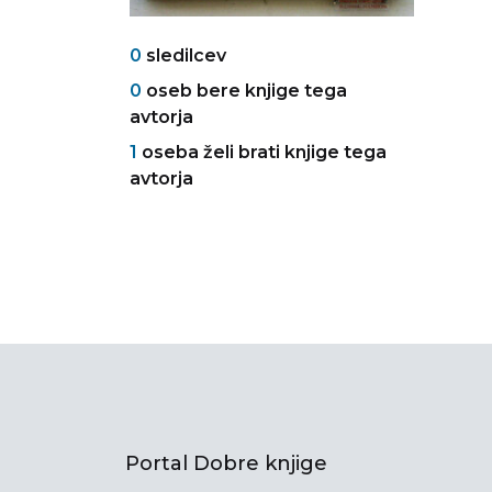
0
sledilcev
0
oseb bere knjige tega
avtorja
1
oseba želi brati knjige tega
avtorja
Portal Dobre knjige