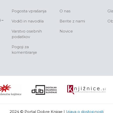
Pogosta vprašanja
O nas
Gl
 –
Vodiči in navodila
Berite z nami
Ob
Varstvo osebnih
Novice
podatkov
Pogoji za
komentiranje
2024 © Portal Dobre Knjige
|
Izjava o dostopnosti