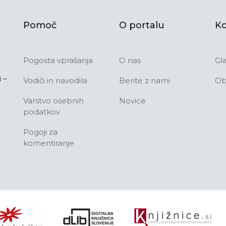
Pomoč
O portalu
Ko
Pogosta vprašanja
O nas
Gl
 –
Vodiči in navodila
Berite z nami
Ob
Varstvo osebnih
Novice
podatkov
Pogoji za
komentiranje