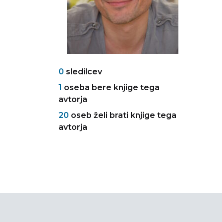
0
sledilcev
1
oseba bere knjige tega
avtorja
20
oseb želi brati knjige tega
avtorja