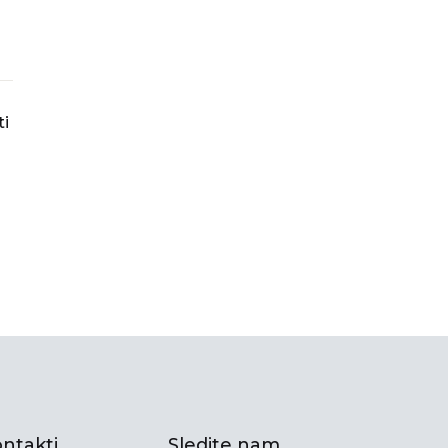
ti
ntakti
Sledite nam