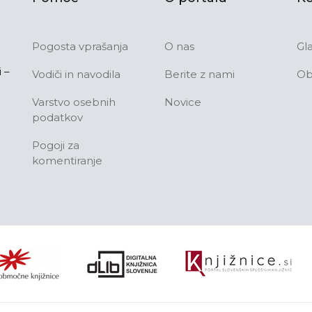
Pogosta vprašanja
O nas
Gl
 –
Vodiči in navodila
Berite z nami
Ob
Varstvo osebnih
Novice
podatkov
Pogoji za
komentiranje