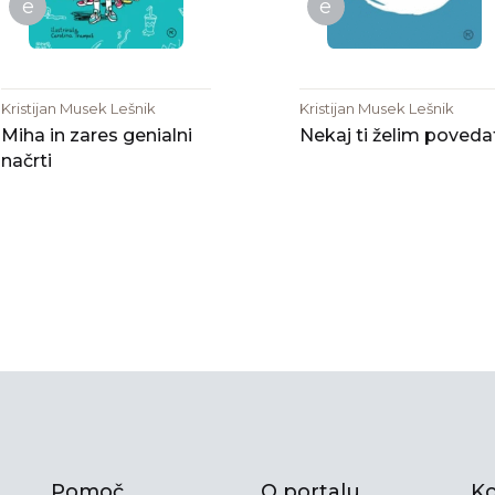
e
e
Kristijan Musek Lešnik
Kristijan Musek Lešnik
Miha in zares genialni
Nekaj ti želim poveda
načrti
Pomoč
O portalu
Ko