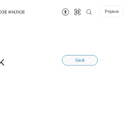
Prijava
JE KNJIGE
K
Sledi