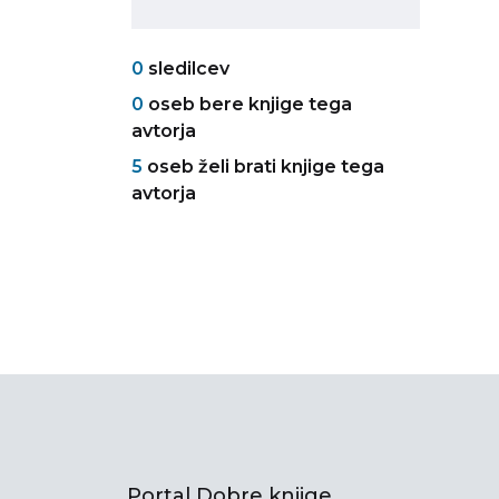
0
sledilcev
0
oseb bere knjige tega
avtorja
5
oseb želi brati knjige tega
avtorja
Portal Dobre knjige