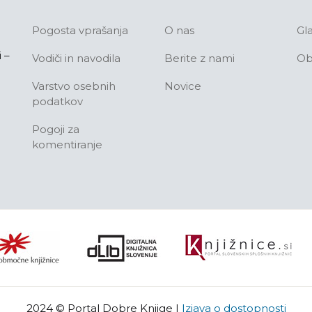
Pogosta vprašanja
O nas
Gl
 –
Vodiči in navodila
Berite z nami
Ob
Varstvo osebnih
Novice
podatkov
Pogoji za
komentiranje
2024 © Portal Dobre Knjige
|
Izjava o dostopnosti