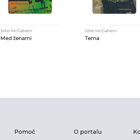
John McGahern
John McGahern
Med ženami
Tema
Pomoč
O portalu
Ko