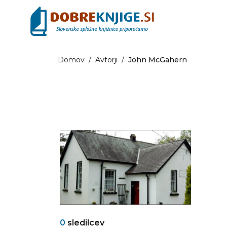
Domov
/
Avtorji
/
John McGahern
0
sledilcev