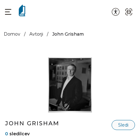
Domov
/
Avtorji
/
John Grisham
JOHN GRISHAM
Sledi
0
sledilcev