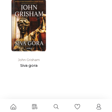
John Grisham
Siva gora