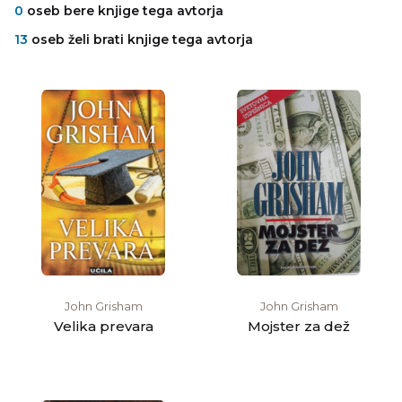
0
oseb bere knjige tega avtorja
13
oseb želi brati knjige tega avtorja
John Grisham
John Grisham
Velika prevara
Mojster za dež