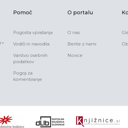
Pomoč
O portalu
Ko
Pogosta vprašanja
O nas
Gl
 –
Vodiči in navodila
Berite z nami
Ob
Varstvo osebnih
Novice
podatkov
Pogoji za
komentiranje