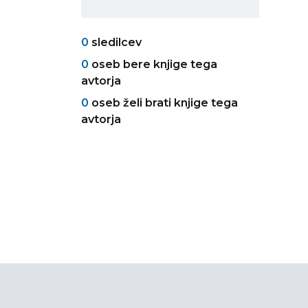
0
sledilcev
0
oseb bere knjige tega
avtorja
0
oseb želi brati knjige tega
avtorja