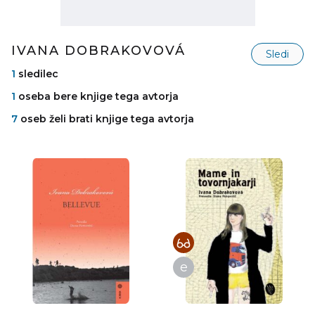
IVANA DOBRAKOVOVÁ
Sledi
1
sledilec
1
oseba bere knjige tega avtorja
7
oseb želi brati knjige tega avtorja
e