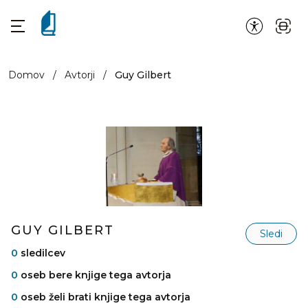
Domov
/
Avtorji
/
Guy Gilbert
GUY GILBERT
Sledi
0
sledilcev
0
oseb bere knjige tega avtorja
0
oseb želi brati knjige tega avtorja