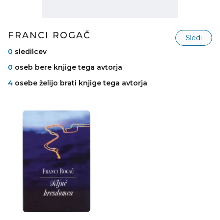
FRANCI ROGAČ
Sledi
0
sledilcev
0
oseb bere knjige tega avtorja
4
osebe želijo brati knjige tega avtorja