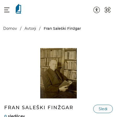
Domov
/
Avtorji
/
Fran Saleški Finžgar
FRAN SALEŠKI FINŽGAR
Sledi
0
sledilcev