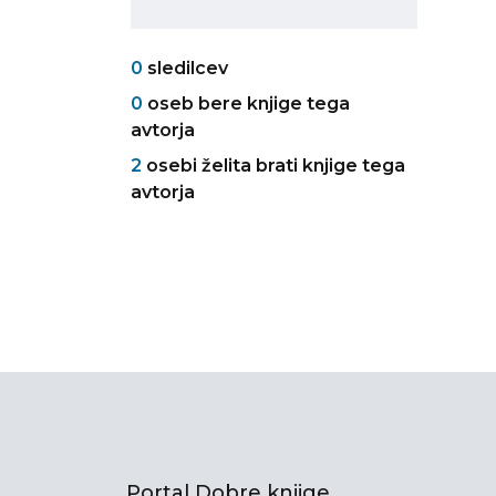
0
sledilcev
0
oseb bere knjige tega
avtorja
2
osebi želita brati knjige tega
avtorja
Portal Dobre knjige