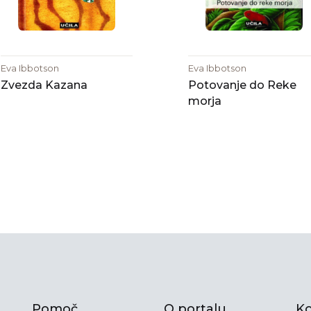
Eva Ibbotson
Eva Ibbotson
Zvezda Kazana
Potovanje do Reke
morja
Pomoč
O portalu
Ko