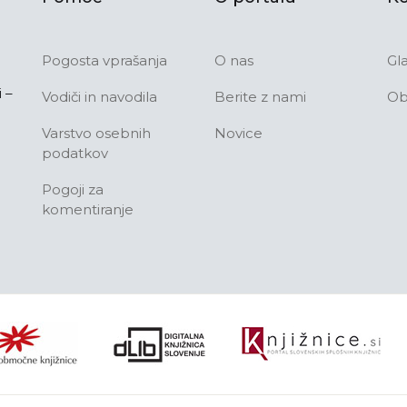
Pogosta vprašanja
O nas
Gl
 –
Vodiči in navodila
Berite z nami
Ob
Varstvo osebnih
Novice
podatkov
Pogoji za
komentiranje