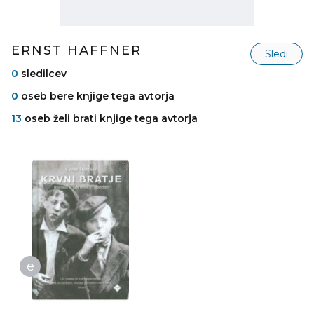
ERNST HAFFNER
Sledi
0
sledilcev
0
oseb bere knjige tega avtorja
13
oseb želi brati knjige tega avtorja
e