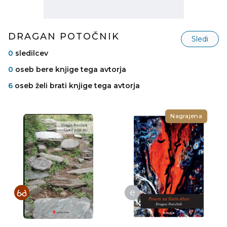
DRAGAN POTOČNIK
Sledi
0
sledilcev
0
oseb bere knjige tega avtorja
6
oseb želi brati knjige tega avtorja
Nagrajena
e