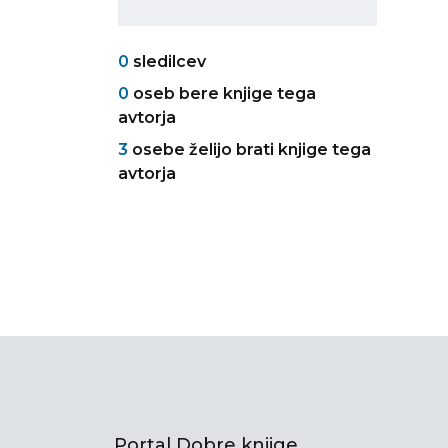
0
sledilcev
0
oseb bere knjige tega
avtorja
3
osebe želijo brati knjige tega
avtorja
Portal Dobre knjige