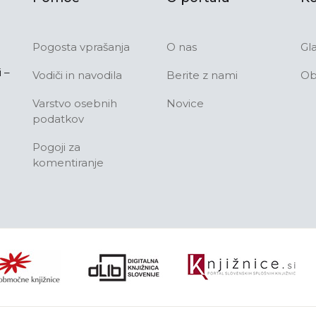
Pogosta vprašanja
O nas
Gl
 –
Vodiči in navodila
Berite z nami
Ob
Varstvo osebnih
Novice
podatkov
Pogoji za
komentiranje