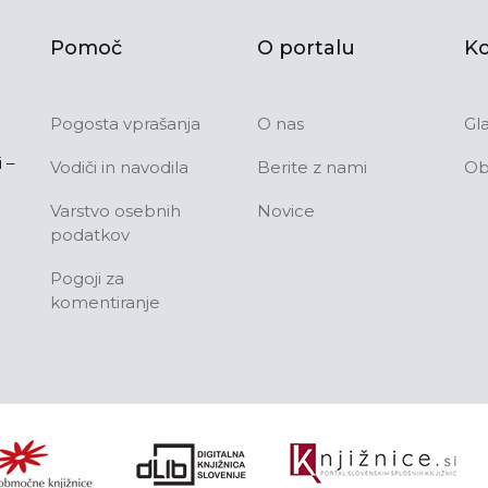
Pomoč
O portalu
Ko
Pogosta vprašanja
O nas
Gl
 –
Vodiči in navodila
Berite z nami
Ob
Varstvo osebnih
Novice
podatkov
Pogoji za
komentiranje