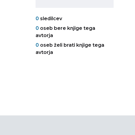
0
sledilcev
0
oseb bere knjige tega
avtorja
0
oseb želi brati knjige tega
avtorja