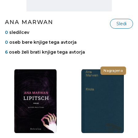
ANA MARWAN
Sledi
0
sledilcev
0
oseb bere knjige tega avtorja
6
oseb želi brati knjige tega avtorja
Nagrajena