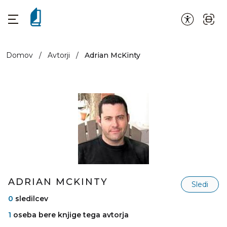
Domov
/
Avtorji
/
Adrian McKinty
ADRIAN MCKINTY
Sledi
0
sledilcev
1
oseba bere knjige tega avtorja