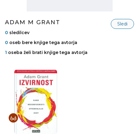
ADAM M GRANT
Sledi
0
sledilcev
0
oseb bere knjige tega avtorja
1
oseba želi brati knjige tega avtorja