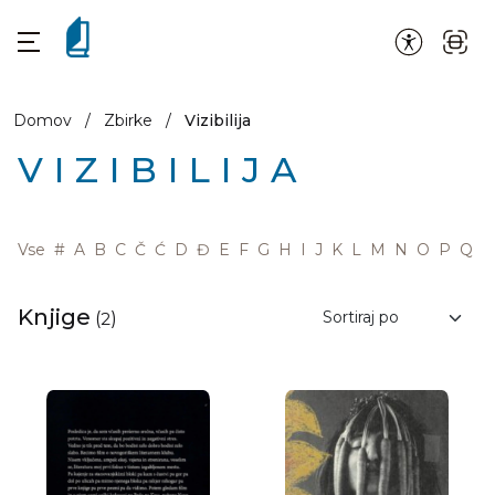
Domov
/
Zbirke
/
Vizibilija
VIZIBILIJA
Vse
#
A
B
C
Č
Ć
D
Đ
E
F
G
H
I
J
K
L
M
N
O
P
Q
R
Knjige
(
2
)