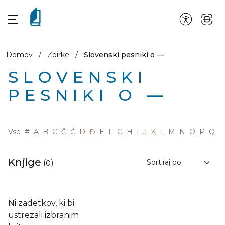
Domov
/
Zbirke
/
Slovenski pesniki o —
SLOVENSKI
PESNIKI O —
Vse
#
A
B
C
Č
Ć
D
Đ
E
F
G
H
I
J
K
L
M
N
O
P
Q
R
Knjige
(
0
)
Ni zadetkov, ki bi
ustrezali izbranim