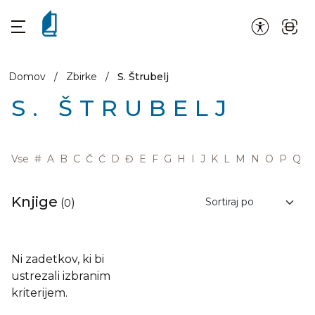
Domov
/
Zbirke
/
S. Štrubelj
S. ŠTRUBELJ
Vse
#
A
B
C
Č
Ć
D
Đ
E
F
G
H
I
J
K
L
M
N
O
P
Q
R
Knjige
(
0
)
Ni zadetkov, ki bi
ustrezali izbranim
kriterijem.