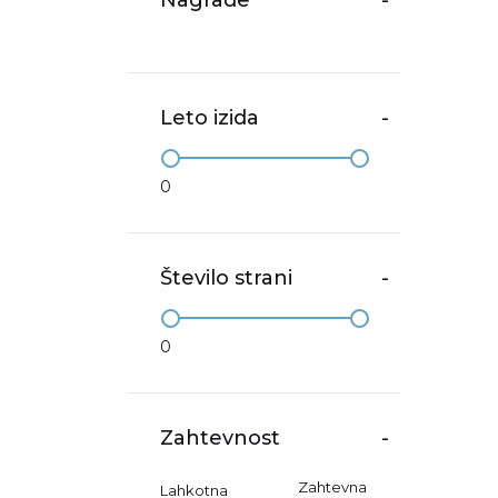
Nagrade
-
Leto izida
-
0
Število strani
-
0
Zahtevnost
-
Zahtevna
Lahkotna