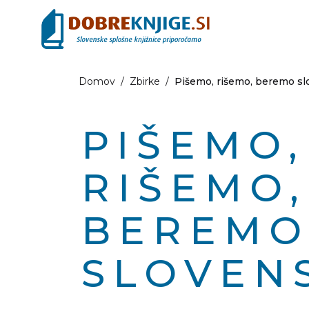
Domov
/
Zbirke
/
Pišemo, rišemo, beremo s
PIŠEMO,
RIŠEMO,
BEREM
SLOVEN