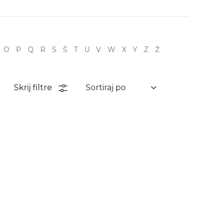
O
P
Q
R
S
Š
T
U
V
W
X
Y
Z
Ž
Skrij filtre