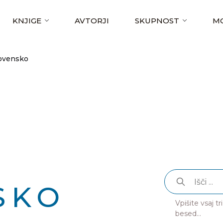
KNJIGE
AVTORJI
SKUPNOST
MO
lovensko
O
SKO
Vpišite vsaj t
besed...