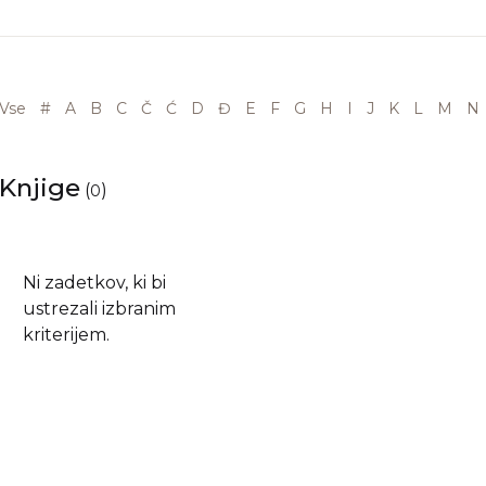
Vse
#
A
B
C
Č
Ć
D
Đ
E
F
G
H
I
J
K
L
M
N
Knjige
(
)
0
Ni zadetkov, ki bi
ustrezali izbranim
kriterijem.