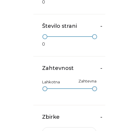
0
Število strani
-
0
Zahtevnost
-
Zahtevna
Lahkotna
Zbirke
-