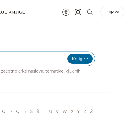
Prijava
JE KNJIGE
Knjige
ri začetne črke naslova, tematike, ključnih
O
P
Q
R
S
Š
T
U
V
W
X
Y
Z
Ž