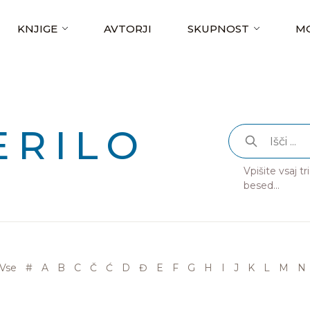
KNJIGE
AVTORJI
SKUPNOST
MO
ERILO
Vpišite vsaj t
besed...
Vse
#
A
B
C
Č
Ć
D
Đ
E
F
G
H
I
J
K
L
M
N