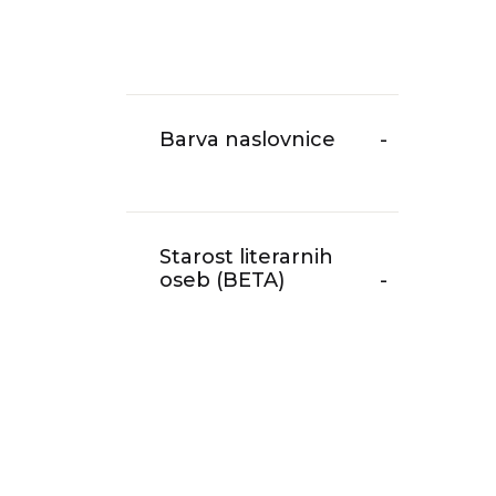
Barva naslovnice
-
Starost literarnih
oseb (BETA)
-
Izpostavljeno
(BETA)