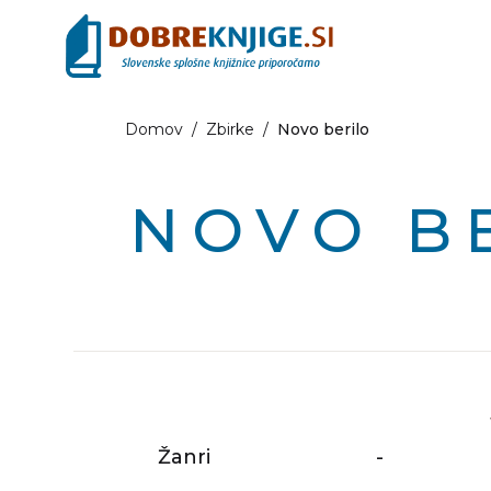
Domov
/
Zbirke
/
Novo berilo
NOVO B
Žanri
-