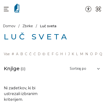
Domov
/
Zbirke
/
Luč sveta
LUČ SVETA
Vse
#
A
B
C
Č
Ć
D
Đ
E
F
G
H
I
J
K
L
M
N
O
P
Q
R
Knjige
(
0
)
Ni zadetkov, ki bi
ustrezali izbranim
kriterijem.