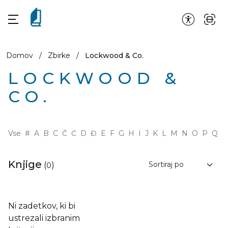
Domov
/
Zbirke
/
Lockwood & Co.
LOCKWOOD &
CO.
Vse
#
A
B
C
Č
Ć
D
Đ
E
F
G
H
I
J
K
L
M
N
O
P
Q
R
Knjige
(
0
)
Ni zadetkov, ki bi
ustrezali izbranim