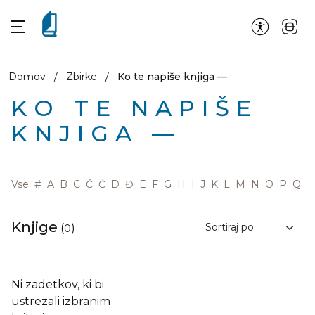
Domov
/
Zbirke
/
Ko te napiše knjiga —
KO TE NAPIŠE
KNJIGA —
Vse
#
A
B
C
Č
Ć
D
Đ
E
F
G
H
I
J
K
L
M
N
O
P
Q
R
Knjige
(
0
)
Ni zadetkov, ki bi
ustrezali izbranim