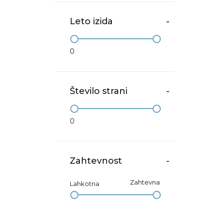
Leto izida
-
0
Število strani
-
0
Zahtevnost
-
Zahtevna
Lahkotna