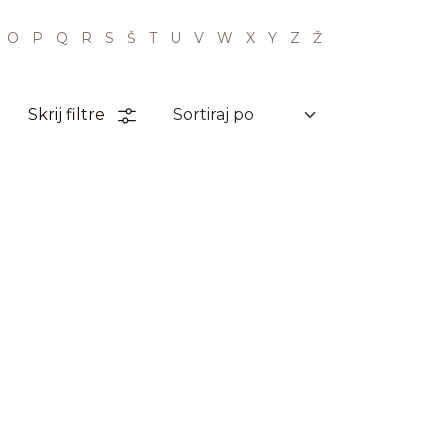
O
P
Q
R
S
Š
T
U
V
W
X
Y
Z
Ž
Skrij filtre