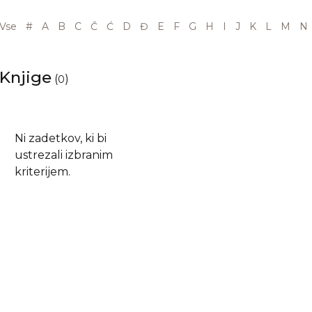
Vse
#
A
B
C
Č
Ć
D
Đ
E
F
G
H
I
J
K
L
M
N
Knjige
(
)
0
Ni zadetkov, ki bi
ustrezali izbranim
kriterijem.