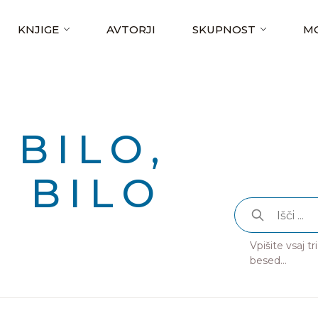
KNJIGE
AVTORJI
SKUPNOST
MO
 BILO,
I BILO
Vpišite vsaj t
besed...