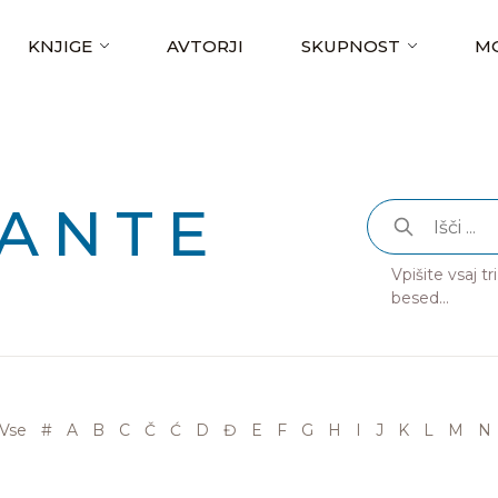
KNJIGE
AVTORJI
SKUPNOST
MO
ANTE
Vpišite vsaj t
besed...
Vse
#
A
B
C
Č
Ć
D
Đ
E
F
G
H
I
J
K
L
M
N