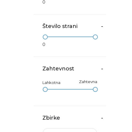
0
Število strani
-
0
Zahtevnost
-
Zahtevna
Lahkotna
Zbirke
-