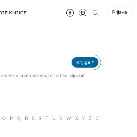
Prijava
JE KNJIGE
Knjige
ri začetne črke naslova, tematike, ključnih
O
P
Q
R
S
Š
T
U
V
W
X
Y
Z
Ž