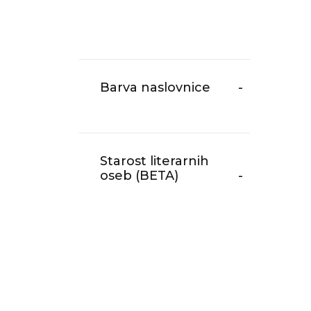
Barva naslovnice
-
Starost literarnih
oseb (BETA)
-
Izpostavljeno
(BETA)