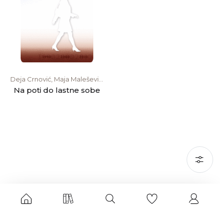
Deja Crnović, Maja Malešević,
Deja Crnović, Tina Lužar
Na poti do lastne sobe