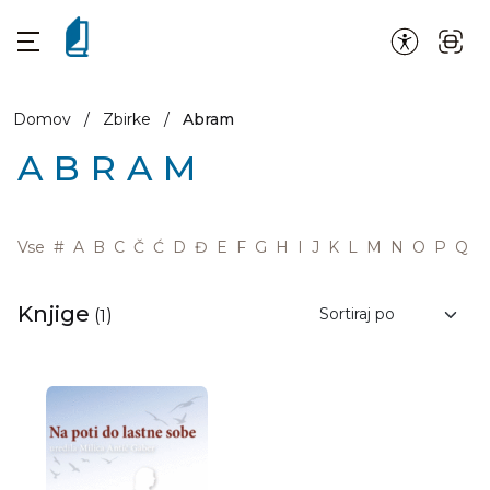
Domov
/
Zbirke
/
Abram
ABRAM
Vse
#
A
B
C
Č
Ć
D
Đ
E
F
G
H
I
J
K
L
M
N
O
P
Q
R
Knjige
(
1
)