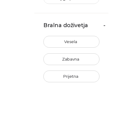
Bralna doživetja
-
Vesela
Zabavna
Prijetna
Optimistična
Erotična
Nenavadna