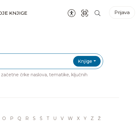
Prijava
JE KNJIGE
Knjige
ri začetne črke naslova, tematike, ključnih
O
P
Q
R
S
Š
T
U
V
W
X
Y
Z
Ž