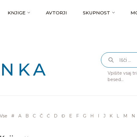
KNJIGE
AVTORJI
SKUPNOST
MO
ANKA
Vpišite vsaj t
besed...
Vse
#
A
B
C
Č
Ć
D
Đ
E
F
G
H
I
J
K
L
M
N