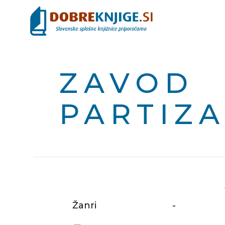
ZAVOD
PARTIZ
Žanri
-