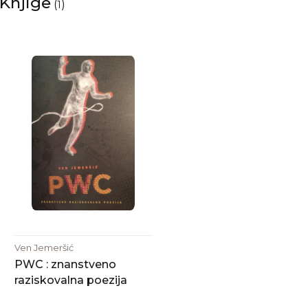
Knjige
(
)
1
Ven Jemeršić
PWC : znanstveno
raziskovalna poezija