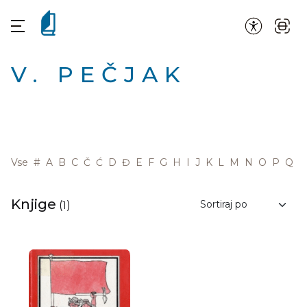
V. PEČJAK
Vse
#
A
B
C
Č
Ć
D
Đ
E
F
G
H
I
J
K
L
M
N
O
P
Q
R
Knjige
(
1
)