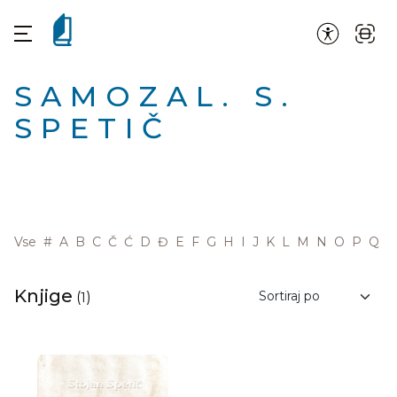
SAMOZAL. S.
SPETIČ
Vse
#
A
B
C
Č
Ć
D
Đ
E
F
G
H
I
J
K
L
M
N
O
P
Q
R
Knjige
(
1
)