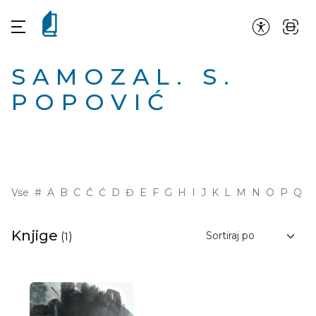
SAMOZAL. S.
POPOVIĆ
Vse
#
A
B
C
Č
Ć
D
Đ
E
F
G
H
I
J
K
L
M
N
O
P
Q
R
Knjige
(
1
)