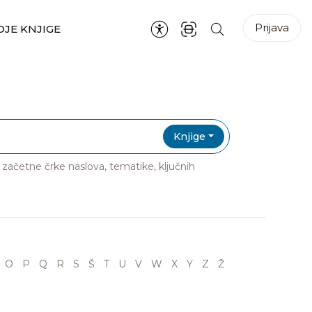
Prijava
JE KNJIGE
Knjige
ri začetne črke naslova, tematike, ključnih
O
P
Q
R
S
Š
T
U
V
W
X
Y
Z
Ž