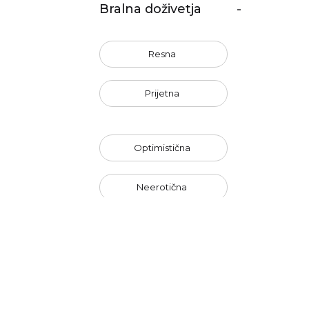
Bralna doživetja
-
Resna
Prijetna
Optimistična
Neerotična
Barva naslovnice
-