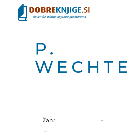
P.
WECHTE
Žanri
-