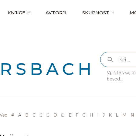
KNJIGE
AVTORJI
SKUPNOST
MO
RSBACH
Vpišite vsaj t
besed...
Vse
#
A
B
C
Č
Ć
D
Đ
E
F
G
H
I
J
K
L
M
N