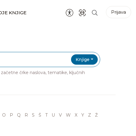
Prijava
JE KNJIGE
Knjige
ri začetne črke naslova, tematike, ključnih
O
P
Q
R
S
Š
T
U
V
W
X
Y
Z
Ž