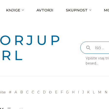
KNJIGE
AVTORJI
SKUPNOST
MO
GORJUP
ERL
Vpišite vsaj t
besed...
Vse
#
A
B
C
Č
Ć
D
Đ
E
F
G
H
I
J
K
L
M
N