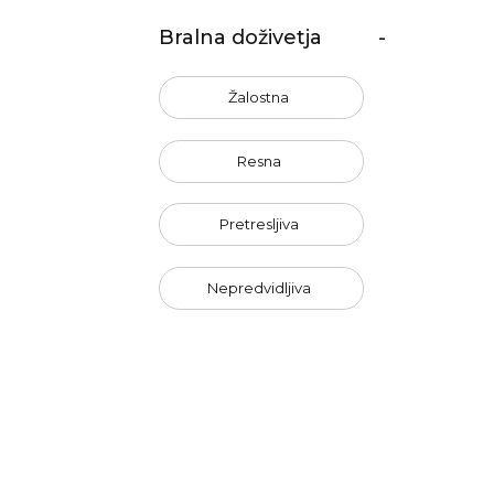
Bralna doživetja
-
Žalostna
Resna
Pretresljiva
Nepredvidljiva
Nasilna
Črnogleda
Erotična