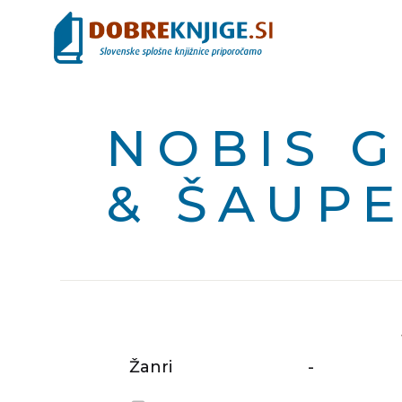
NOBIS 
& ŠAUP
Žanri
-