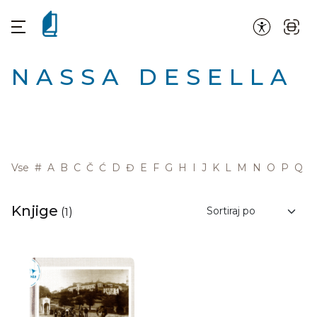
NASSA DESELLA
Vse
#
A
B
C
Č
Ć
D
Đ
E
F
G
H
I
J
K
L
M
N
O
P
Q
R
Knjige
(
1
)