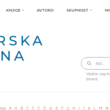
KNJIGE
AVTORJI
SKUPNOST
MO
RSKA
RNA
Vpišite vsaj t
besed...
Vse
#
A
B
C
Č
Ć
D
Đ
E
F
G
H
I
J
K
L
M
N