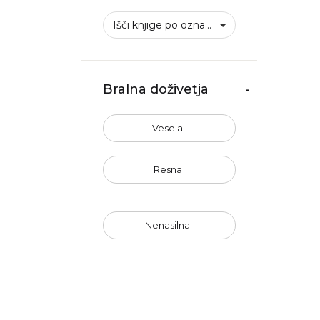
Išči knjige po oznakah
Bralna doživetja
-
Vesela
Resna
Nenasilna
Erotična
Nenavadna