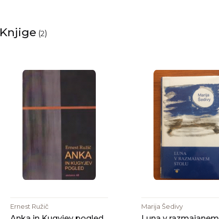
Knjige
(
)
2
Ernest Ružič
Marija Šedivy
Anka in Kugyjev pogled
Luna v razmajanem