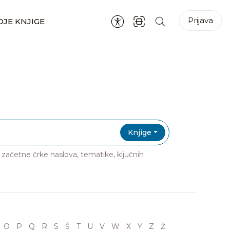
Prijava
JE KNJIGE
Knjige
ri začetne črke naslova, tematike, ključnih
O
P
Q
R
S
Š
T
U
V
W
X
Y
Z
Ž