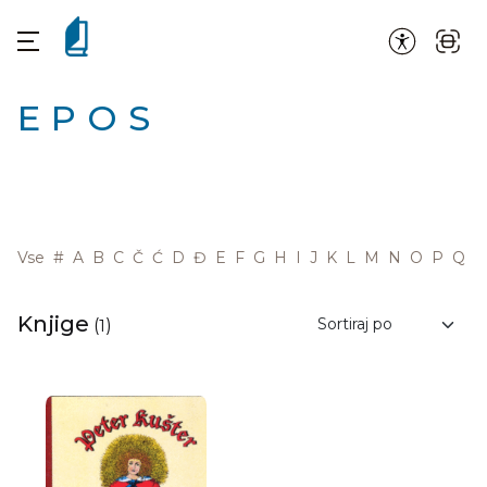
EPOS
Vse
#
A
B
C
Č
Ć
D
Đ
E
F
G
H
I
J
K
L
M
N
O
P
Q
R
Knjige
(
1
)