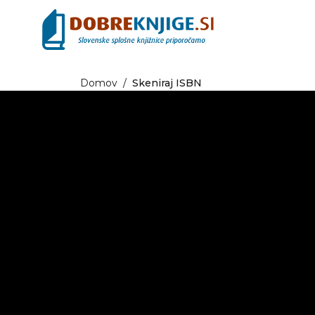
Domov
/
Skeniraj ISBN