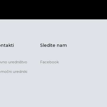
ntakti
Sledite nam
avno uredništvo
Facebook
močni uredniki