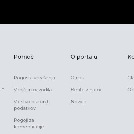
Pomoč
O portalu
Ko
Pogosta vprašanja
O nas
Gl
 –
Vodiči in navodila
Berite z nami
Ob
Varstvo osebnih
Novice
podatkov
Pogoji za
komentiranje