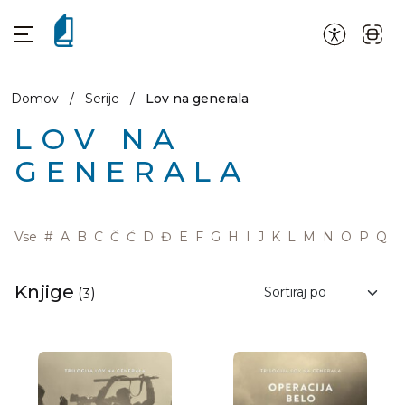
Domov
/
Serije
/
Lov na generala
LOV NA
GENERALA
Vse
#
A
B
C
Č
Ć
D
Đ
E
F
G
H
I
J
K
L
M
N
O
P
Q
R
Knjige
(
3
)