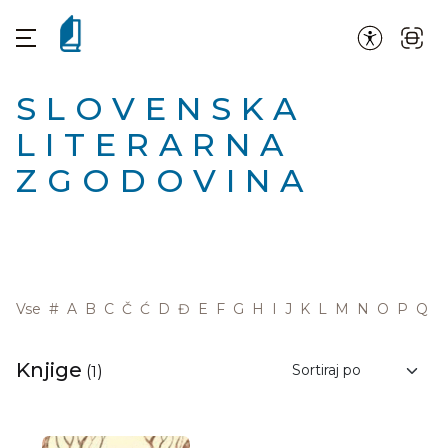
SLOVENSKA
LITERARNA
ZGODOVINA
Vse
#
A
B
C
Č
Ć
D
Đ
E
F
G
H
I
J
K
L
M
N
O
P
Q
R
Knjige
(
1
)